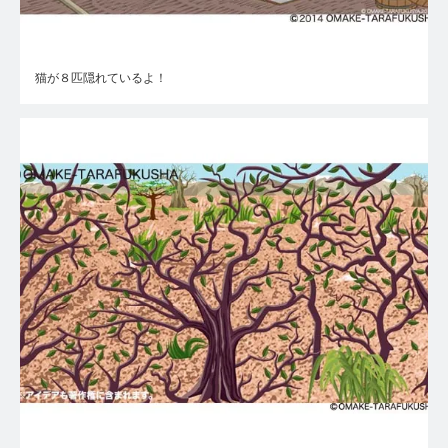
猫が８匹隠れているよ！