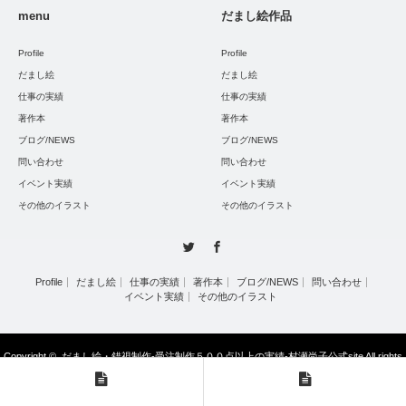
menu
だまし絵作品
Profile
Profile
だまし絵
だまし絵
仕事の実績
仕事の実績
著作本
著作本
ブログ/NEWS
ブログ/NEWS
問い合わせ
問い合わせ
イベント実績
イベント実績
その他のイラスト
その他のイラスト
Twitter
Facebook
Profile
だまし絵
仕事の実績
著作本
ブログ/NEWS
問い合わせ
イベント実績
その他のイラスト
Copyright ©
だまし絵・錯視制作-受注制作５００点以上の実績-村瀬尚子公式site
All rights
reserved.